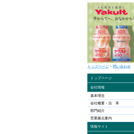
手からてへ、おなかから
トップページ
>
問い合わせ
トップページ
会社情報
基本理念
会社概要・沿 革
部門紹介
営業拠点案内
情報サイト