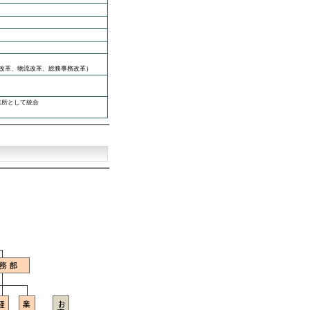
販改革、物流改革、総務事務改革）
業所として統合