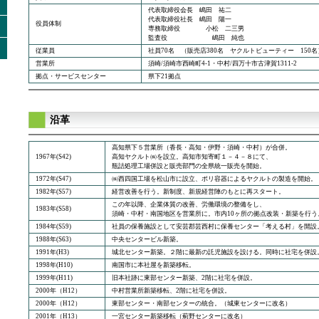
代表取締役会長 嶋田 祐二
代表取締役社長 嶋田 陽一
役員体制
専務取締役 小松 二三男
監査役 嶋田 純也
従業員
社員70名 （販売店380名 ヤクルトビューティー 150名
営業所
須崎/須崎市西崎町4-1・中村/四万十市古津賀1311-2
拠点・サービスセンター
県下21拠点
沿革
高知県下５営業所（香長・高知・伊野・須崎・中村）が合併。
1967年(S42)
高知ヤクルト㈱を設立。高知市知寄町１－４－８にて、
瓶詰処理工場併設と販売部門の全県統一販売を開始。
1972年(S47)
㈱西四国工場を松山市に設立、ポリ容器によるヤクルトの製造を開始。
1982年(S57)
経営改善を行う。新制度、新規経営陣のもとに再スタート。
この年以降、企業体質の改善、労働環境の整備をし、
1983年(S58)
須崎・中村・南国地区を営業所に。市内10ヶ所の拠点改装・新築を行う
1984年(S59)
社員の保養施設として安芸郡芸西村に保養センター「考える村」を開設
1988年(S63)
中央センタービル新築。
1991年(H3)
城北センター新築。２階に最新の託児施設を設ける。同時に社宅を併設
1998年(H10)
南国市に本社屋を新築移転。
1999年(H11)
旧本社跡に東部センター新築、2階に社宅を併設。
2000年（H12）
中村営業所新築移転、2階に社宅を併設。
2000年（H12）
東部センター・南部センターの統合。（城東センターに改名）
2001年（H13）
一宮センター新築移転（薊野センターに改名）