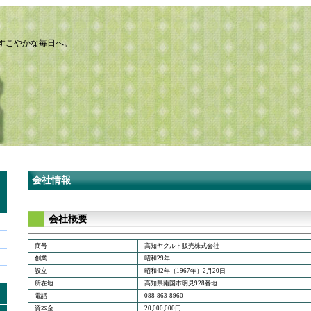
すこやかな毎日へ。
会社情報
会社概要
商号
高知ヤクルト販売株式会社
創業
昭和29年
設立
昭和42年（1967年）2月20日
所在地
高知県南国市明見928番地
電話
088-863-8960
資本金
20,000,000円