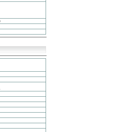
）
。
。
。