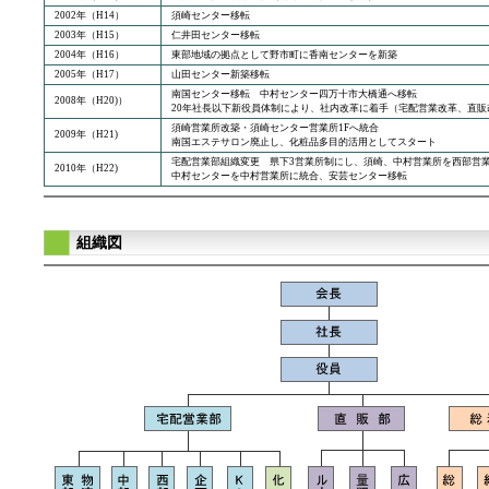
2002年（H14）
須崎センター移転
2003年（H15）
仁井田センター移転
2004年（H16）
東部地域の拠点として野市町に香南センターを新築
2005年（H17）
山田センター新築移転
南国センター移転 中村センター四万十市大橋通へ移転
2008年（H20)）
20年社長以下新役員体制により、社内改革に着手（宅配営業改革、直
須崎営業所改築・須崎センター営業所1Fへ統合
2009年（H21)
南国エステサロン廃止し、化粧品多目的活用としてスタート
宅配営業部組織変更 県下3営業所制にし、須崎、中村営業所を西部営
2010年（H22)
中村センターを中村営業所に統合、安芸センター移転
組織図